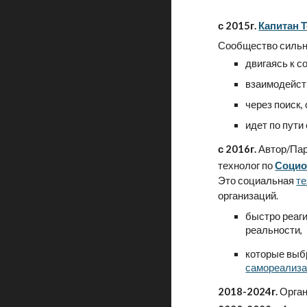
с 2015г.
Капитан 
Сообщество сильны
двигаясь к с
взаимодейств
через поиск,
идет по пути
с 2016г.
Автор/Пар
технолог по
Социо
Это
социальная
те
организаций.
быстро реаг
реальности,
которые вы
самореализ
2018-2024г.
Орган