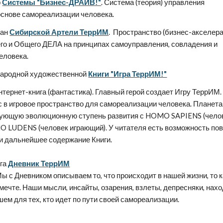
р
Системы "Бизнес-ДРАЙВ!"
.
Система (теория) управления
основе самореализации человека.
тан
Сибирской Артели ТеррИМ
.
Пространство (бизнес-акселера
го и Общего ДЕЛА на принципах самоуправления, совладения и
еловека.
народной художественной
Книги "Игра ТеррИМ!"
тернет-книга (фантастика). Главный герой создает Игру ТеррИМ.
 в игровое пространство для самореализации человека. Планета
дующую эволюционную ступень развития с HOMO SAPIENS (чело
O LUDENS (человек играющий). У читателя есть возможность по
и дальнейшее содержание Книги.
ога
Дневник ТеррИМ
Мы с Дневником описываем то, что происходит в нашей жизни, то 
мечте. Наши мысли, инсайты, озарения, взлеты, депресняки, нахо
шем для тех, кто идет по пути своей самореализации.