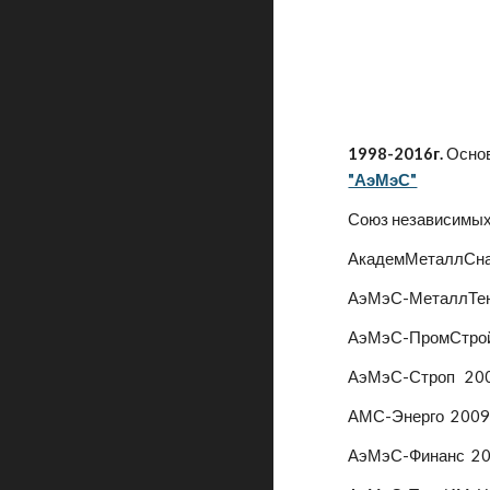
1998-2016г.
Основ
"АэМэС"
Союз независимых 
АкадемМеталлСнаб
АэМэС-МеталлТент
АэМэС-ПромСтрой 
АэМэС-Строп 2001
АМС-Энерго 2009 -
АэМэС-Финанс 2012