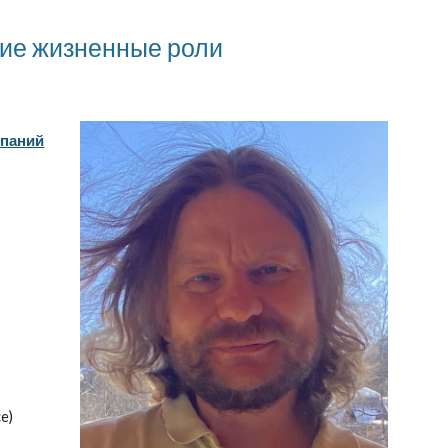
ие жизненные роли
мпаний
e)