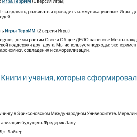
ор
Игра ТеррИМ
(1 версия Игры)
 - создавать, развивать и проводить коммуникационные Игры д
юдей.
ль
Игры ТеррИМ
(2 версия Игры)
elegram, где мы растим Свое и Общее ДЕЛО на основе Мечты кажд
еской поддержки друг друга. Мы используем подходы: эксперимент
арономики, совладения и самореализации.
Книги и учения, которые сформирова
учингу в Эриксоновском Международном Университете. Мерелин
ганизации будущего. Фредерик Лалу
Дж. Лайкер