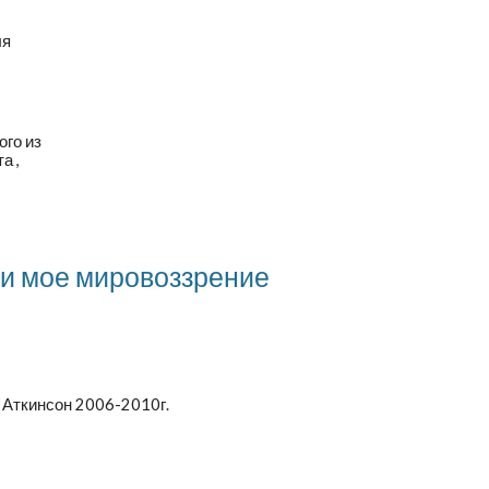
ля
ого из
а ,
ли мое мировоззрение
 Аткинсон 2006-2010г.