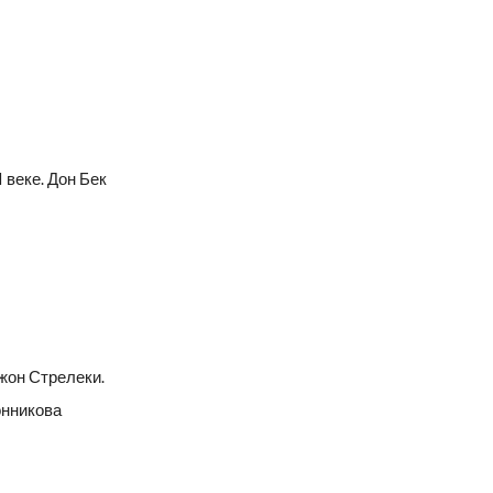
 веке. Дон Бек
жон Стрелеки.
онникова