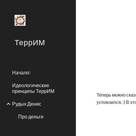
Sk
ТеррИМ
Начало!
Идеологические
принципы ТеррИМ
Теперь можно сказа
успокоился. :) В э
Рудых Денис
Про деньги