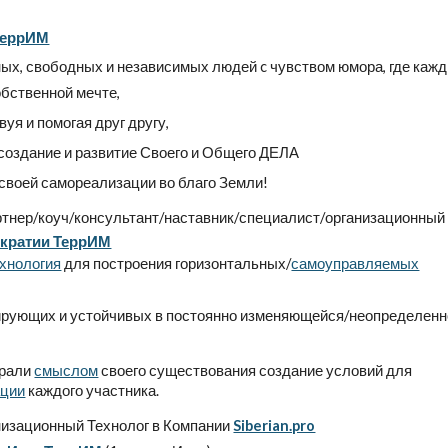
ТеррИМ
х, свободных и независимых людей c чувством юмора, где кажд
обственной мечте,
уя и помогая друг другу,
 создание и развитие Своего и Общего ДЕЛА
 своей самореализации во благо Земли!
тнер/коуч/консультант/наставник/специалист/организационный
кратии ТеррИМ
хнология
для построения горизонтальных/
самоуправляемых
ирующих и устойчивых в постоянно изменяющейся/неопределенн
брали
смыслом
своего существования создание условий для
ации
каждого участника.
изационный Технолог в Компании
Siberian.pro