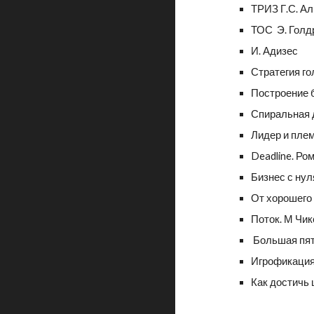
ТРИЗ Г.С. А
ТОС Э. Голд
И. Адизес
Стратегия го
Построение 
Спиральная д
Лидер и плем
Deadline. Ро
Бизнес с нул
От хорошего
Поток. М Чи
Большая пяте
Игрофикация 
Как достичь