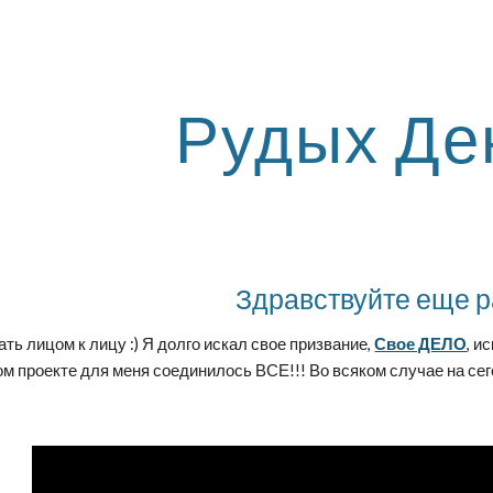
ip to main content
Skip to navigat
Рудых Де
Здравствуйте еще р
ть лицом к лицу :) Я долго искал свое призвание,
Свое ДЕЛО
, и
том проекте для меня соединилось ВСЕ!!! Во всяком случае на се