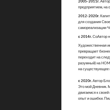
2005-2011г.
Авто
предприятием, на 
2012-2020г
. Капи
для создания Свое
самореализации Ч
с 2014г.
СоАвтор 
Художественная ин
превращает бизнес
переходит на сле
разумный) на HOM
на существующее 
с 2020г.
Автор Бл
Это мой Дневник. 
двигаемся к своей 
опыт и ошибки. Пи