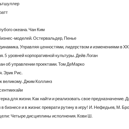
льтшуллер
ратт
лубого океана. Чан Ким
бизнес-моделей. Остервальдер, Пенье
инамика. Управляя ценностями, лидерством и изменениями в XXI
я. 5 уровней корпоративной культуры. Дейв Логан
ман об управлении проектами. Том ДеМарко
я. Эрик Рис.
 к великому. Джим Коллинз
ксентмихайи
рка для жизни. Как найти и реализовать свое предназначение. Д
в бизнесе и в жизни: преврати рутину в игру! И. Нефедьев, М. Бр
 цели: Четыре дисциплины исполнения. Кови Ш.