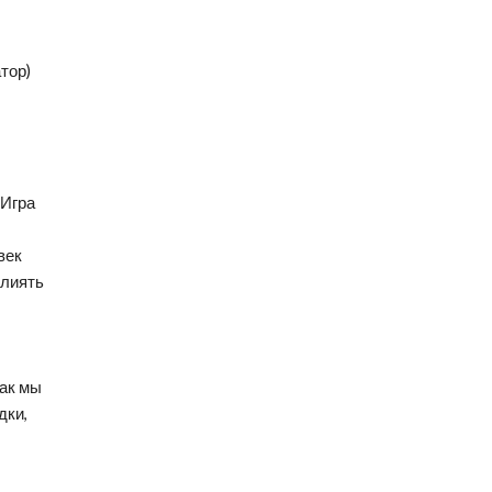
тор)
 Игра
век
влиять
как мы
дки,