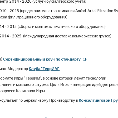
тр 2014 - 2020 (услуги бухгалтерского учета)
0 - 2015 (представительство компании Amiad-Arkal Filtration S
одажа фильтрационного оборудования)
 - 2015 (сборка и монтаж климатического оборудования)
2014 - 2025 (Международная доставка коммерческих грузов)
а)
Сертифицированный коуч по стандарту ICF
ман-Модератор
Клуба "ТеррИМ"
ормате Игры “ТеррИМ”, в основе которой лежат технологии
ления и мозгового штурма. Цель Игры - генерация идей для реш
опросов Капитанов Игры.
нсультант по Бережливому Производству в
Консалтинговой Гр