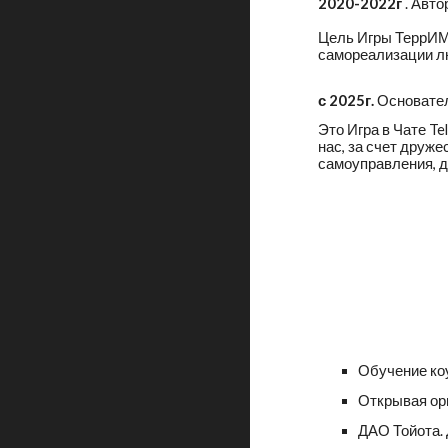
2020-2022г
. Авт
Цель Игры ТеррИМ
самореализации л
с 2025г.
Основате
Это Игра в Чате T
нас, за счет друж
самоуправления, д
Обучение ко
Открывая ор
ДАО Тойота. 