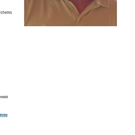
ystems
ения
уппе