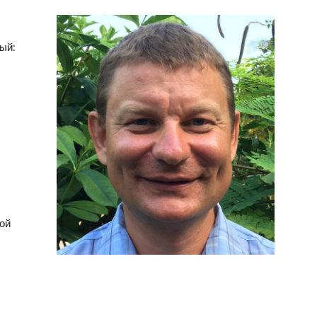
ый:
ой