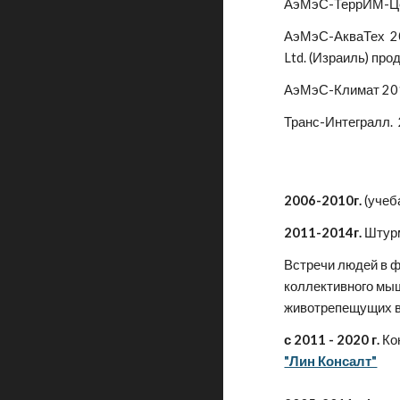
АэМэС-ТеррИМ-Цен
АэМэС-АкваТех 201
Ltd. (Израиль) пр
АэМэС-Климат 2014
Транс-Интегралл. 
2006-2010г.
(учеб
2011-2014г.
Штур
Встречи людей в ф
коллективного мыш
животрепещущих в
с 2011 - 2020 г.
Ко
"Лин Консалт"