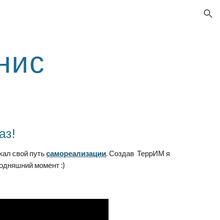
ion
нис
аз!
скал свой путь
самореализации
. Создав ТеррИМ я
годняшний момент :)